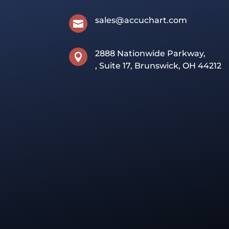
sales@accuchart.com

2888 Nationwide Parkway,

, Suite 17, Brunswick, OH 44212