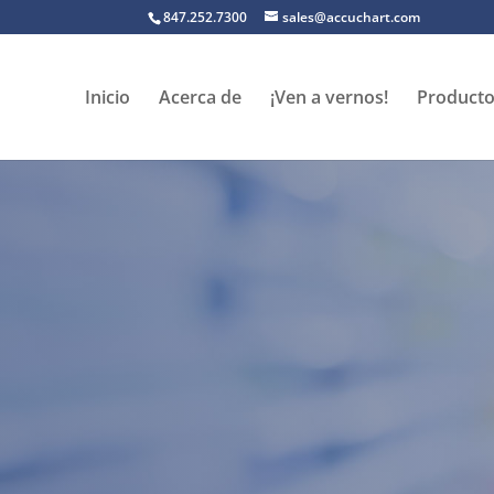
847.252.7300
sales@accuchart.com
Inicio
Acerca de
¡Ven a vernos!
Producto