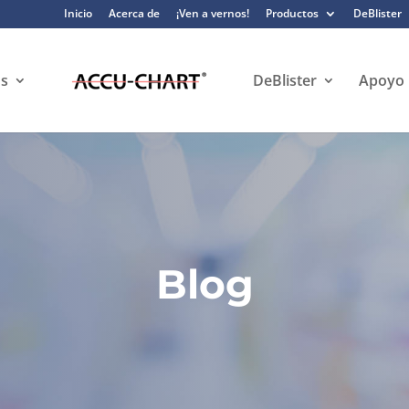
Inicio
Acerca de
¡Ven a vernos!
Productos
DeBlister
s
DeBlister
Apoyo
Blog