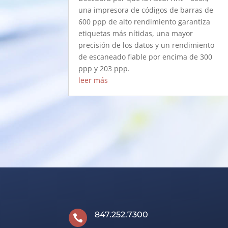
una impresora de códigos de barras de
600 ppp de alto rendimiento garantiza
etiquetas más nítidas, una mayor
precisión de los datos y un rendimiento
de escaneado fiable por encima de 300
ppp y 203 ppp.
leer más
847.252.7300
